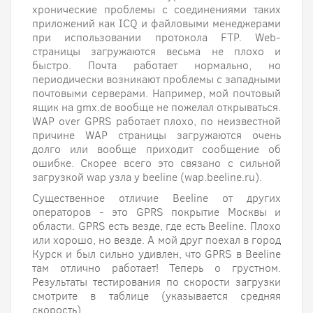
хронические проблемы с соединениями таких
приложений как ICQ и файловыми менеджерами
при использовании протокола FTP. Web-
страницы загружаются весьма не плохо и
быстро. Почта работает нормально, но
периодически возникают проблемы с западными
почтовыми серверами. Например, мой почтовый
ящик на gmx.de вообще не пожелал открываться.
WAP over GPRS работает плохо, по неизвестной
причине WAP страницы загружаются очень
долго или вообще приходит сообщение об
ошибке. Скорее всего это связано с сильной
загрузкой wap узла у beeline (wap.beeline.ru).
Существенное отличие Beeline от других
операторов - это GPRS покрытие Москвы и
области. GPRS есть везде, где есть Beeline. Плохо
или хорошо, но везде. А мой друг поехал в город
Курск и был сильно удивлен, что GPRS в Beeline
там отлично работает! Теперь о грустном.
Результаты тестирования по скорости загрузки
смотрите в таблице (указывается средняя
скорость).