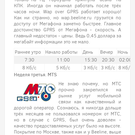
КПК. Иногда он начинал работать после трёх
часов ночи. Wap over GPRS работает хорошо!
Как ни странно, но wap.beeline.ru грузится по
доступу от Мегафона заметно быстрее. Главное
достоинство GPRS от Мегафона - скорость. А
главный недостаток - цены. Ведь 0,45 доллара за
мегабайт информации это не мало.
Раннее утро
Начало работы
День
Вечер
Ночь
7:30
11:00
15:30
20:30
02:00
8 Кб/с
5 Кб/с
3 Кб/с
3 Кб/с
8 Кб/с
Неделя третья. MTS
Не знаю почему, но МТС
прочно закрепился на
рынке услуг мобильной
связи как качественный и
дорогой оператор. Сознаюсь, я никогда дольше
трёх месяцев не пользовался номером от МТС,
но в случае с GPRS, был очень доволен -
качество предоставляемых услуг было на высоте.
Покрытие по Москве, также как и у Beeline, выше