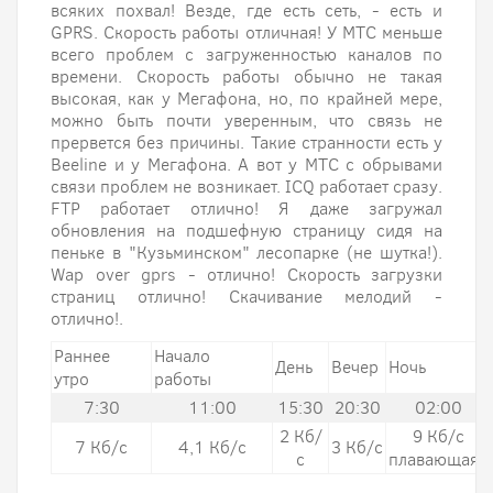
всяких похвал! Везде, где есть сеть, - есть и
GPRS. Скорость работы отличная! У МТС меньше
всего проблем с загруженностью каналов по
времени. Скорость работы обычно не такая
высокая, как у Мегафона, но, по крайней мере,
можно быть почти уверенным, что связь не
прервется без причины. Такие странности есть у
Beeline и у Мегафона. А вот у МТС с обрывами
связи проблем не возникает. ICQ работает сразу.
FTP работает отлично! Я даже загружал
обновления на подшефную страницу сидя на
пеньке в "Кузьминском" лесопарке (не шутка!).
Wap over gprs - отлично! Скорость загрузки
страниц отлично! Скачивание мелодий -
отлично!.
Раннее
Начало
День
Вечер
Ночь
утро
работы
7:30
11:00
15:30
20:30
02:00
2 Кб/
9 Кб/с
7 Кб/с
4,1 Кб/с
3 Кб/с
с
плавающая*