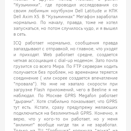
"Кузьминки", где проводил исследования со
своим любимым ноутбуком Dell Latitude и КПК
Dell Axim X5. В "Кузьминках" Мегафон заработал
нормально. По началу, правда, тоже не хотел
запускаться, но потом случилось чудо, и я вышел
в сеть.
ICQ работает нормально, сообщения правда
запаздывают с отправкой, но главное, что уходят
и приходят. Web работает средне, создается
четкая ассоциация с dial-up модемом. Зато почта
грузится со всего Мира. По FTP серверам ходить
получается без проблем, но временами теряется
соединение ( или скорее создается впечатление
"провала"). Но мне не хватало скорости при
загрузке Flash приложений, чего в Beeline я не
наблюдал. По Москве GPRS Megafon работает
"дырами". Хотя стабильно показывает, что GPRS
тут есть. Кстати, сразу предупрежу желающих
подключиться на безлимитный GPRS. Конечно, я
верю, что у кого-то он работает, но у меня
"анлимит" вообще нигде так и не заработал.
Только на ТЦ "Горбушка" крякнула "аська" на