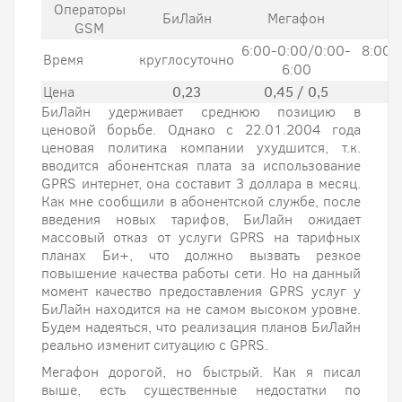
Операторы
БиЛайн
Мегафон
GSM
6:00-0:00/0:00-
8:00-
Время
круглосуточно
6:00
Цена
0,23
0,45 / 0,5
0,
БиЛайн удерживает среднюю позицию в
ценовой борьбе. Однако с 22.01.2004 года
ценовая политика компании ухудшится, т.к.
вводится абонентская плата за использование
GPRS интернет, она составит 3 доллара в месяц.
Как мне сообщили в абонентской службе, после
введения новых тарифов, БиЛайн ожидает
массовый отказ от услуги GPRS на тарифных
планах Би+, что должно вызвать резкое
повышение качества работы сети. Но на данный
момент качество предоставления GPRS услуг у
БиЛайн находится на не самом высоком уровне.
Будем надеяться, что реализация планов БиЛайн
реально изменит ситуацию с GPRS.
Мегафон дорогой, но быстрый. Как я писал
выше, есть существенные недостатки по