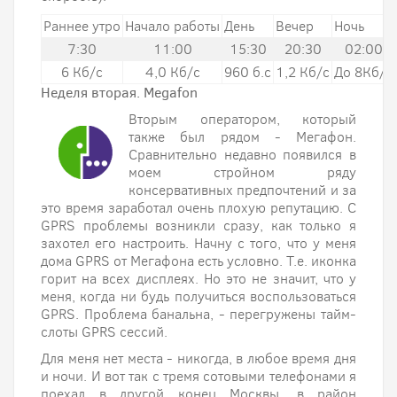
Раннее утро
Начало работы
День
Вечер
Ночь
7:30
11:00
15:30
20:30
02:00
6 Кб/с
4,0 Кб/с
960 б.с
1,2 Кб/с
До 8Кб/с
Неделя вторая. Megafon
Вторым оператором, который
также был рядом - Мегафон.
Сравнительно недавно появился в
моем стройном ряду
консервативных предпочтений и за
это время заработал очень плохую репутацию. C
GPRS проблемы возникли сразу, как только я
захотел его настроить. Начну с того, что у меня
дома GPRS от Мегафона есть условно. Т.е. иконка
горит на всех дисплеях. Но это не значит, что у
меня, когда ни будь получиться воспользоваться
GPRS. Проблема банальна, - перегружены тайм-
слоты GPRS сессий.
Для меня нет места - никогда, в любое время дня
и ночи. И вот так с тремя сотовыми телефонами я
поехал в другой конец Москвы, в район