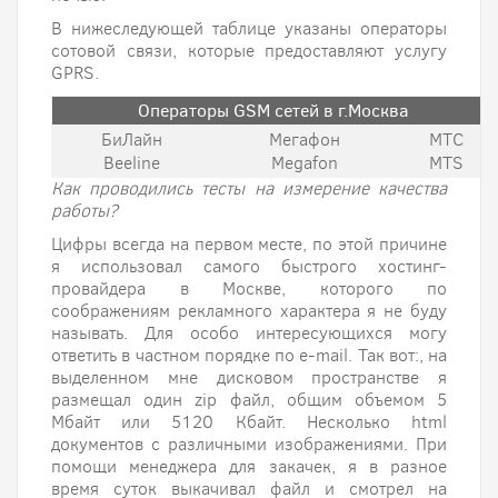
В нижеследующей таблице указаны операторы
сотовой связи, которые предоставляют услугу
GPRS.
Операторы GSM сетей в г.Москва
БиЛайн
Мегафон
МТС
Beeline
Megafon
MTS
Как проводились тесты на измерение качества
работы?
Цифры всегда на первом месте, по этой причине
я использовал самого быстрого хостинг-
провайдера в Москве, которого по
соображениям рекламного характера я не буду
называть. Для особо интересующихся могу
ответить в частном порядке по e-mail. Так вот:, на
выделенном мне дисковом пространстве я
размещал один zip файл, общим объемом 5
Мбайт или 5120 Кбайт. Несколько html
документов с различными изображениями. При
помощи менеджера для закачек, я в разное
время суток выкачивал файл и смотрел на