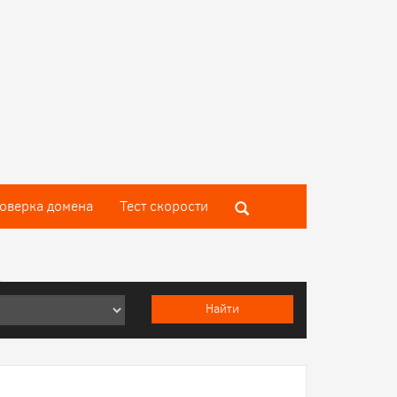
оверка домена
Тест скороcти