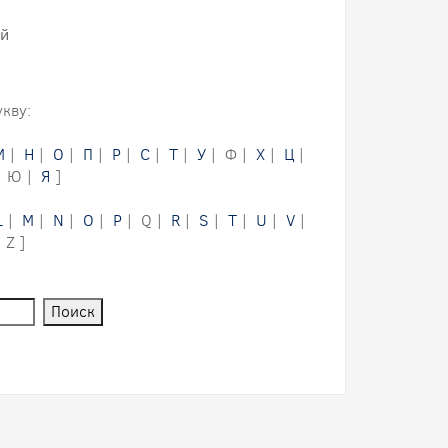
ий
кву:
М
|
Н
|
О
|
П
|
Р
|
С
|
Т
|
У
| Ф |
Х
|
Ц
|
| Ю |
Я
]
L
|
M
|
N
|
O
|
P
| Q |
R
|
S
|
T
|
U
|
V
|
 Z ]