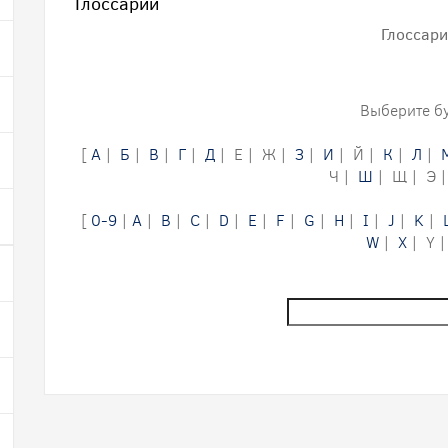
Глоссарий
Глоссар
Выберите бу
[
А
|
Б
|
В
|
Г
|
Д
| Е | Ж |
З
|
И
| Й |
К
|
Л
|
Ч |
Ш
| Щ | Э 
[
0-9
|
A
|
B
|
C
|
D
|
E
|
F
|
G
|
H
|
I
|
J
|
K
|
W
|
X
| Y |