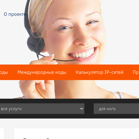
О проекте
оды
Международные коды
Калькулятор IP-сетей
Пр