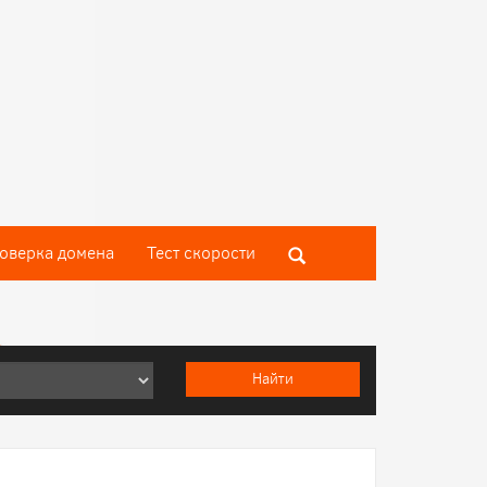
оверка домена
Тест скороcти