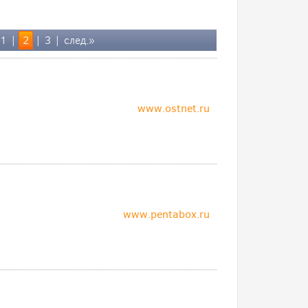
1
|
2
|
3
|
след.»
www.ostnet.ru
www.pentabox.ru