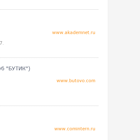
www.akademnet.ru
7.
уб "БУТИК")
www.butovo.com
www.comintern.ru