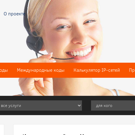
О проекте
оды
Международные коды
Калькулятор IP-сетей
Пр