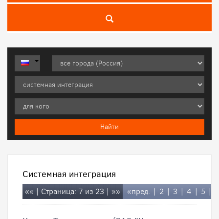
Системная интеграция
««
| Страница: 7 из 23 |
»»
«пред.
|
2
|
3
|
4
|
5
|
6