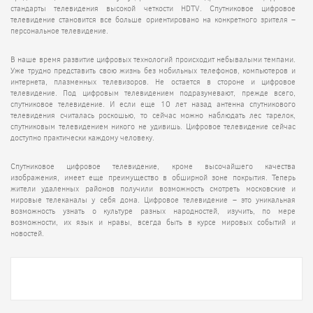
стандарты телевидения высокой четкости HDTV. Спутниковое
цифровое
телевидение
становится все больше ориентировано на конкретного зрителя –
персональное телевидение.
В наше время развитие цифровых технологий происходит небывалыми темпами.
Уже трудно представить свою жизнь без мобильных телефонов, компьютеров и
интернета, плазменных телевизоров. Не остается в стороне и
цифровое
телевидение.
Под цифровым телевидением подразумевают, прежде всего,
спутниковое телевидение. И если еще 10 лет назад антенна спутникового
телевидения считалась роскошью, то сейчас можно наблюдать лес тарелок,
спутниковым телевидением никого не удивишь.
Цифровое телевидение
сейчас
доступно практически каждому человеку.
Спутниковое
цифровое телевидение
, кроме высочайшего качества
изображения, имеет еще преимущество в обширной зоне покрытия. Теперь
жители удаленных районов получили возможность смотреть московские и
мировые телеканалы у себя дома.
Цифровое телевидение
– это уникальная
возможность узнать о культуре разных народностей, изучить, по мере
возможности, их язык и нравы, всегда быть в курсе мировых событий и
новостей.