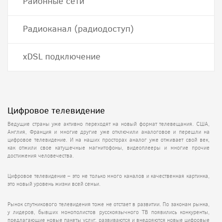
Районные сети
Радиоканал (радиодоступ)
хDSL подключение
Цифровое телевидение
Ведущие страны уже активно переходят на новый формат телевещания. США,
Англия, Франция и многие другие уже отключили аналоговое и перешли на
цифровое телевидение
. И на наших просторах аналог уже отживает свой век,
как отжили свое катушечные магнитофоны, видеоплееры и многие прочие
достижения человечества.
Цифровое телевидение
– это не только много каналов и качественная картинка,
это новый уровень жизни всей семьи.
Рынок спутникового телевидения тоже не отстает в развитии. По законам рынка,
у лидеров, бывших монополистов русскоязычного ТВ появились конкуренты,
предлагающие новые пакеты услуг, развиваются и внедряются новые цифровые