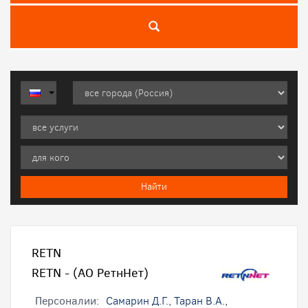
RETN
RETN - (АО РетнНет)
Персоналии:
Самарин Д.Г.
,
Таран В.А.
,