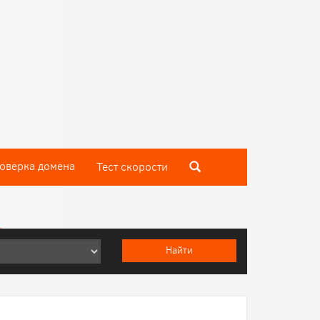
оверка домена
Тест скороcти