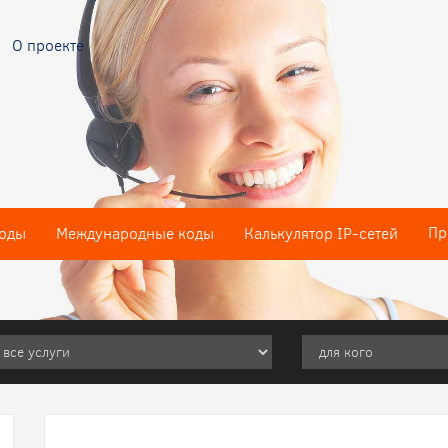
О проекте
Пр
оды
Международные коды
Калькулятор IP-сетей