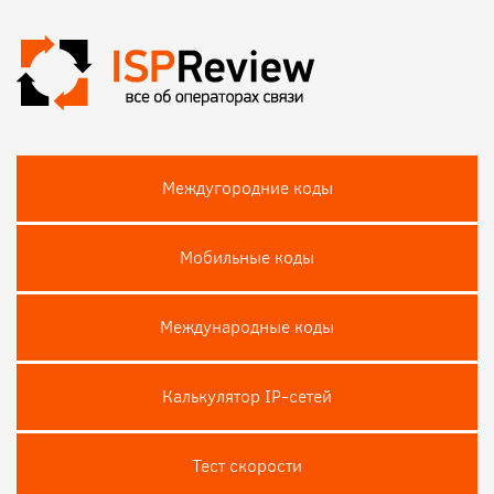
Междугородние коды
Мобильные коды
Международные коды
Калькулятор IP-сетей
Тест скороcти