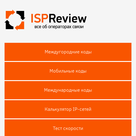
Междугородние коды
Мобильные коды
Международные коды
Калькулятор IP-сетей
Тест скороcти