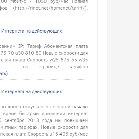
100 Мбит/с - 1050 руб/мес Полная
http://rinet.net/homenet/tariff/).
и Интернета на действующих
ренним IP: Тариф Абонентская плата
675 70 u30 810 80 Новые скорости для
тская плата Скорость w25 675 55 w35
я - на странице тарифов
ать)
и Интернета на действующих
но конец отпускного сезона и начало
о время быстрый домашний интернет
 5 сентября 2013 года мы повышаем
митных тарифах. Новые скорости для
нтская плата Скорость u15 405 руб/мес