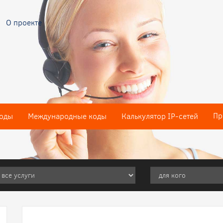
О проекте
Пр
оды
Международные коды
Калькулятор IP-сетей