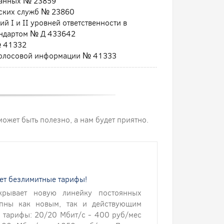
данных № 23859
еских служб № 23860
й I и II уровней ответственности в
андартом № Д 433642
№ 41332
 голосовой информации № 41333
 может быть полезно, а нам будет приятно.
яет безлимитные тарифы!
крывает новую линейку постоянных
упны как новым, так и действующим
 тарифы: 20/20 Мбит/с - 400 руб/мес