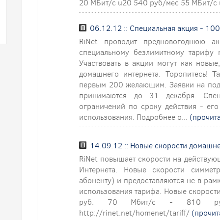
20 МБит/с u20 540 руб/мес 55 МБит/с 
06.12.12 :: Специальная акция - 100
RiNet проводит предновогоднюю а
специальному безлимитному тарифу 
Участвовать в акции могут как новые
домашнего интернета. Торопитесь! Т
первым 200 желающим. Заявки на под
принимаются до 31 декабря. Спец
ограничений по сроку действия - его
использования. Подробнее о...
(прочита
14.09.12 :: Новые скорости домашне
RiNet повышает скорости на действую
Интернета. Новые скорости симмет
абоненту) и предоставляются не в рам
использования тарифа. Новые скорости:
руб. 70 Мбит/с - 810 руб
http://rinet.net/homenet/tariff/
(прочит