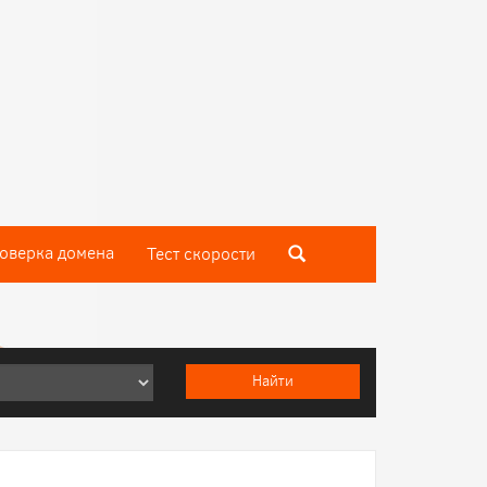
оверка домена
Тест скороcти