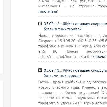
60/60 Мбит/с - 540 руб/мес 100/
информация - на странице тарифов (
(прочитать)
05.09.13 :: RiNet повышает скорост
безлимитных тарифах!
Новые скорости для тарифов с внут
Скорость u15 405 20 u20 540 55 u25 
тарифов с внешним IP: Тариф Абонен
945 80 Полная информаци
http://rinet.net/homenet/tariff/
(прочит
05.09.13 :: RiNet повышает скорост
безлимитных тарифах!
Осень - время изобилия и одновремен
нового учебного года. Именно в эт
становится особенно актуальным! С
скорости на самых популярных безли
тарифов с внутренним IP: Тариф Абоне