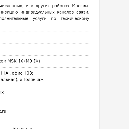
ечисленных, и в других районах Москвы.
анизацию индивидуальных каналов связи,
полнительные услуги по техническому
ком MSK-IX (M9-IX)
11А., офис 103;
иальная), «Полянка».
ых
t.ru