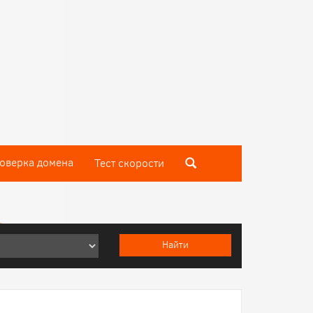
оверка домена
Тест скороcти