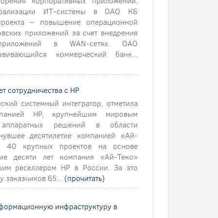
орения корпоративных приложений,
трализации ИТ-системы в ОАО КБ
 проекта – повышение операционной
овских приложений за счет внедрения
приложений в WAN-сетях. ОАО
вивающийся коммерческий банк...
ет сотрудничества с НР
ский системный интегратор, отметила
мпанией НР, крупнейшим мировым
 аппаратных решений в области
нувшее десятилетие компанией «Ай-
е 40 крупных проектов на основе
ие десяти лет компания «Ай-Теко»
шим реселлером НР в России. За это
у заказчиков 65...
(прочитать)
информационную инфраструктуру в