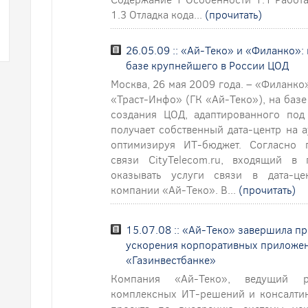
1.3 Отладка кода...
(прочитать)
26.05.09 :: «Ай-Теко» и «Филанко»:
базе крупнейшего в России ЦОД
Москва, 26 мая 2009 года. – «Филанко
«Траст-Инфо» (ГК «Ай-Теко»), на базе
создания ЦОД, адаптированного под
получает собственный дата-центр на 
оптимизируя ИТ-бюджет. Согласно 
связи CityTelecom.ru, входящий в
оказывать услуги связи в дата-це
компании «Ай-Теко». В...
(прочитать)
15.07.08 :: «Ай-Теко» завершила п
ускорения корпоративных приложе
«Газинвестбанке»
Компания «Ай-Теко», ведущий ро
комплексных ИТ-решений и консалтин