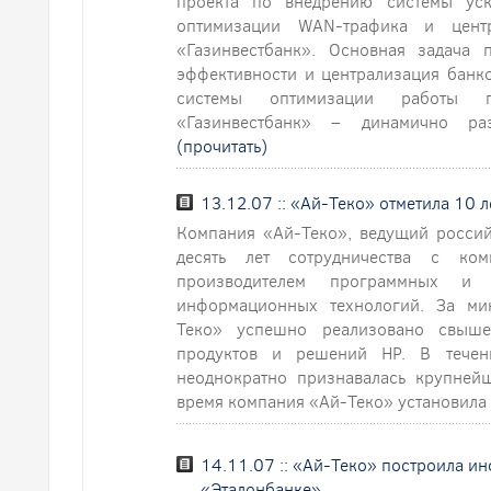
проекта по внедрению системы уск
оптимизации WAN-трафика и цен
«Газинвестбанк». Основная задача
эффективности и централизация банк
системы оптимизации работы 
«Газинвестбанк» – динамично раз
(прочитать)
13.12.07 :: «Ай-Теко» отметила 10 л
Компания «Ай-Теко», ведущий россий
десять лет сотрудничества с ко
производителем программных и
информационных технологий. За ми
Теко» успешно реализовано свыш
продуктов и решений HP. В течен
неоднократно признавалась крупней
время компания «Ай-Теко» установила 
14.11.07 :: «Ай-Теко» построила 
«Эталонбанке»