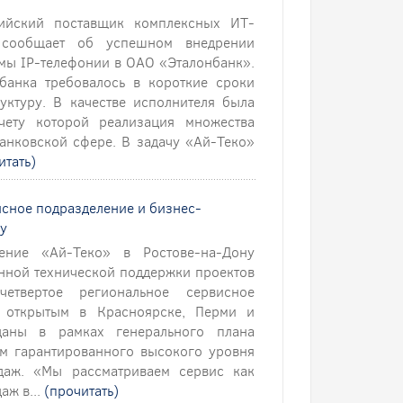
ийский поставщик комплексных ИТ-
 сообщает об успешном внедрении
емы IP-телефонии в ОАО «Эталонбанк».
банка требовалось в короткие сроки
ктуру. В качестве исполнителя была
чету которой реализация множества
банковской сфере. В задачу «Ай-Теко»
итать)
исное подразделение и бизнес-
ну
ение «Ай-Теко» в Ростове-на-Дону
енной технической поддержки проектов
твертое региональное сервисное
 открытым в Красноярске, Перми и
даны в рамках генерального плана
м гарантированного высокого уровня
даж. «Мы рассматриваем сервис как
аж в...
(прочитать)