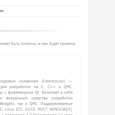
ии
 может быть полезно, а нам будет приятно.
 кодовым названием Greenhouse) —
 для разработки на С, С++ и QML.
оты с фреймворком Qt. Включает в себя
и визуальные средства разработки
Widgets, так и QML. Поддерживаемые
C, Linux ICC, GCCE, RVCT, WINSCW[4].
 с проектами 1.2 Редактирование кода