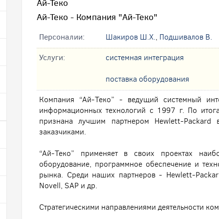
Ай-Теко
Ай-Теко - Компания "Ай-Теко"
Персоналии:
Шакиров Ш.Х.
,
Подшивалов В.
Услуги:
системная интеграция
поставка оборудования
Компания “Ай-Теко” - ведущий системный инт
информационных технологий с 1997 г. По итога
признана лучшим партнером Hewlett-Packard
заказчиками.
“Ай-Теко” применяет в своих проектах наиб
оборудование, программное обеспечение и тех
рынка. Среди наших партнеров - Hewlett-Packard,
Novell, SAP и др.
Стратегическими направлениями деятельности ком