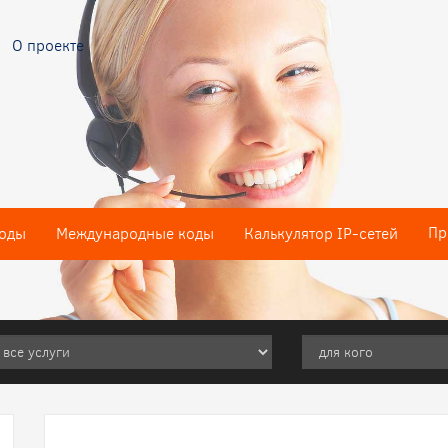
О проекте
Пр
оды
Международные коды
Калькулятор IP-сетей