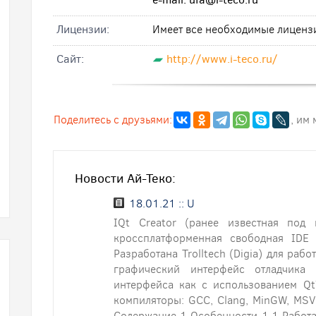
Лицензии:
Имеет все необходимые лиценз
Cайт:
http://www.i-teco.ru/
Поделитесь с друзьями:
, им
Новости Ай-Теко:
18.01.21 :: U
IQt Creator (ранее известная под
кроссплатформенная свободная IDE
Разработана Trolltech (Digia) для раб
графический интерфейс отладчика 
интерфейса как с использованием Qt
компиляторы: GCC, Clang, MinGW, MSV
Содержание 1 Особенности 1.1 Работа