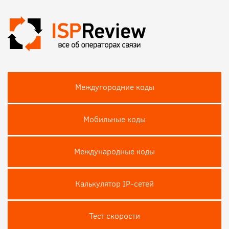
Междугородние коды
Мобильные коды
Международные коды
Калькулятор IP-сетей
Тест скороcти