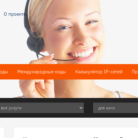
О проекте
оды
Международные коды
Калькулятор IP-сетей
Пр