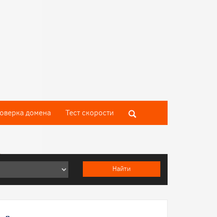
оверка домена
Тест скороcти