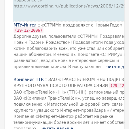
http://www.corbina.ru/publications/news/2006/12/29/
МТУ-Интел
:: «СТРИМ» поздравляет с Новым Годом!
(29-12-2006)
Дорогие друзья, пользователи «СТРИМ»! Поздравляем 
Новым Годом и Рождеством! Подводя итоги года уходя
хотим поблагодарить всех, кто уже стал или собирается
нашим абонентом. Именно Вы помогаете «СТРИМу» ак
развиваться, вводить новые интересные сервисы и
привлекательные тарифы. В наступающем ...
читать да
Компания ТТК
:: ЗАО «ТРАНСТЕЛЕКОМ-НН» ПОДКЛЮ
КРУПНОГО ЧУВАШСКОГО ОПЕРАТОРА СВЯЗИ
(29-12-2
ЗАО «ТрансТелеКом-НН» (ТТК-НН), региональный пред
ЗАО «Компания ТрансТелеКом», успешно завершило п
подключению к Магистральной цифровой сети связи (
крупного чувашского Интернет-провайдера «Интернет
Компания «Интернет-Центр» работает на рынке
телекоммуникаций более восьми лет и имеет собствен
городскую ...
читать дальше