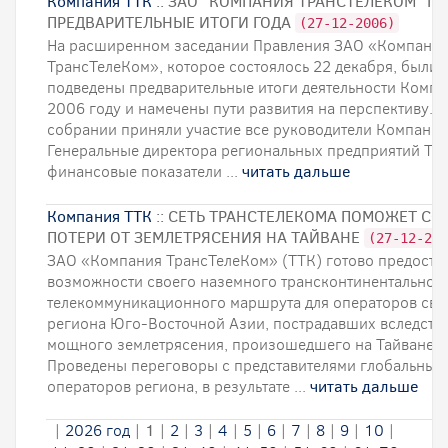
Компания ТТК
:: ЗАО "КОМПАНИЯ ТРАНСТЕЛЕКОМ" П
ПРЕДВАРИТЕЛЬНЫЕ ИТОГИ ГОДА
(27-12-2006)
На расширенном заседании Правления ЗАО «Компани
ТрансТелеКом», которое состоялось 22 декабря, были
подведены предварительные итоги деятельности Компа
2006 году и намечены пути развития на перспективу. В
собрании приняли участие все руководители Компании,
Генеральные директора региональных предприятий ТТК
финансовые показатели ...
читать дальше
Компания ТТК
:: СЕТЬ ТРАНСТЕЛЕКОМА ПОМОЖЕТ СО
ПОТЕРИ ОТ ЗЕМЛЕТРЯСЕНИЯ НА ТАЙВАНЕ
(27-12-200
ЗАО «Компания ТрансТелеКом» (ТТК) готово предоста
возможности своего наземного трансконтинентальног
телекоммуникационного маршрута для операторов свя
региона Юго-Восточной Азии, пострадавших вследств
мощного землетрясения, произошедшего на Тайване.
Проведены переговоры с представителями глобальных
операторов региона, в результате ...
читать дальше
|
2026 год
|
1
|
2
|
3
|
4
|
5
|
6
|
7
|
8
|
9
|
10
|