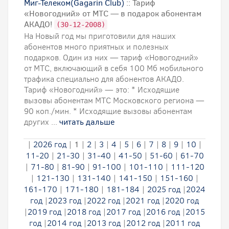
Миг-Телеком(Gagarin Club)
:: Тариф
«Новогодний» от МТС — в подарок абонентам
АКАДО!
(30-12-2008)
На Новый год мы приготовили для наших
абонентов много приятных и полезных
подарков. Один из них — тариф «Новогодний»
от МТС, включающий в себя 100 Мб мобильного
трафика специально для абонентов АКАДО.
Тариф «Новогодний» — это: * Исходящие
вызовы абонентам МТС Московского региона —
90 коп./мин. * Исходящие вызовы абонентам
других ...
читать дальше
|
2026 год
|
1
|
2
|
3
|
4
|
5
|
6
|
7
|
8
|
9
|
10
|
11-20
|
21-30
|
31-40
|
41-50
|
51-60
|
61-70
|
71-80
|
81-90
|
91-100
|
101-110
|
111-120
|
121-130
|
131-140
|
141-150
|
151-160
|
161-170
|
171-180
|
181-184
|
2025 год
|
2024
год
|
2023 год
|
2022 год
|
2021 год
|
2020 год
|
2019 год
|
2018 год
|
2017 год
|
2016 год
|
2015
год
|
2014 год
|
2013 год
|
2012 год
|
2011 год