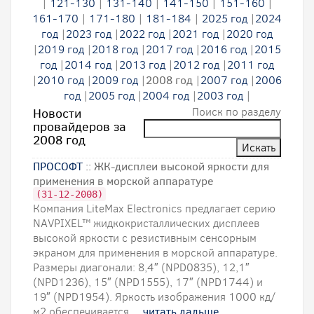
|
121-130
|
131-140
|
141-150
|
151-160
|
161-170
|
171-180
|
181-184
|
2025 год
|
2024
год
|
2023 год
|
2022 год
|
2021 год
|
2020 год
|
2019 год
|
2018 год
|
2017 год
|
2016 год
|
2015
год
|
2014 год
|
2013 год
|
2012 год
|
2011 год
|
2010 год
|
2009 год
|
2008 год
|
2007 год
|
2006
год
|
2005 год
|
2004 год
|
2003 год
|
Поиск по разделу
Новости
провайдеров за
2008 год
ПРОСОФТ
:: ЖК-дисплеи высокой яркости для
применения в морской аппаратуре
(31-12-2008)
Компания LiteMax Electronics предлагает серию
NAVPIXEL™ жидкокристаллических дисплеев
высокой яркости с резистивным сенсорным
экраном для применения в морской аппаратуре.
Размеры диагонали: 8,4″ (NPD0835), 12,1″
(NPD1236), 15″ (NPD1555), 17″ (NPD1744) и
19″ (NPD1954). Яркость изображения 1000 кд/
м2 обеспечивается ...
читать дальше