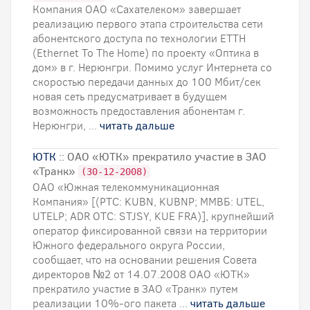
Компания ОАО «Сахателеком» завершает
реализацию первого этапа строительства сети
абонентского доступа по технологии ЕТТН
(Ethernet To The Home) по проекту «Оптика в
дом» в г. Нерюнгри. Помимо услуг Интернета со
скоростью передачи данных до 100 Мбит/cек
новая сеть предусматривает в будущем
возможность предоставления абонентам г.
Нерюнгри, ...
читать дальше
ЮТК
:: ОАО «ЮТК» прекратило участие в ЗАО
«Транк»
(30-12-2008)
ОАО «Южная телекоммуникационная
Компания» [(РТС: KUBN, KUBNP; ММВБ: UTEL,
UTELP; ADR OTC: STJSY, KUE FRA)], крупнейший
оператор фиксированной связи на территории
Южного федерального округа России,
сообщает, что на основании решения Совета
директоров №2 от 14.07.2008 ОАО «ЮТК»
прекратило участие в ЗАО «Транк» путем
реализации 10%-ого пакета ...
читать дальше