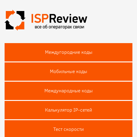
Междугородние коды
Мобильные коды
Международные коды
Калькулятор IP-сетей
Тест скороcти