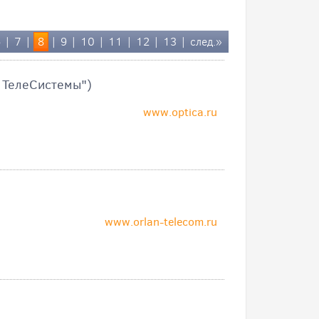
6
|
7
|
8
|
9
|
10
|
11
|
12
|
13
|
след.»
 ТелеСистемы")
www.optica.ru
www.orlan-telecom.ru