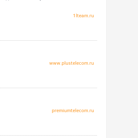
1lteam.ru
www.plustelecom.ru
)
premiumtelecom.ru