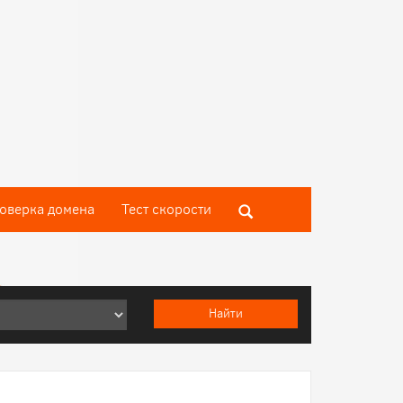
оверка домена
Тест скороcти