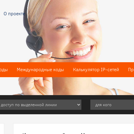
О проекте
оды
Международные коды
Калькулятор IP-сетей
Пр