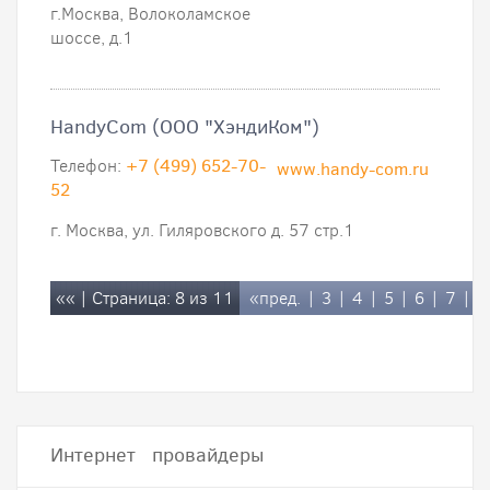
г.Москва, Волоколамское
шоссе, д.1
HandyCom (ООО "ХэндиКом")
Телефон:
+7 (499) 652-70-
www.handy-com.ru
52
г. Москва, ул. Гиляровского д. 57 стр.1
««
| Страница: 8 из 11
«пред.
|
3
|
4
|
5
|
6
|
7
|
Интернет провайдеры