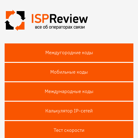
Междугородние коды
Мобильные коды
Международные коды
Калькулятор IP-сетей
Тест скороcти