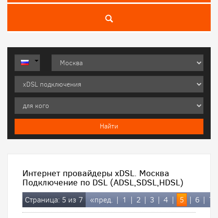
Интернет провайдеры xDSL. Москва
Подключение по DSL (ADSL,SDSL,HDSL)
Страница: 5 из 7
«пред.
|
1
|
2
|
3
|
4
|
5
|
6
|
7