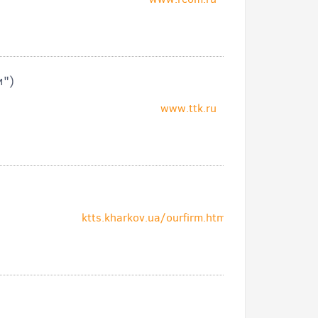
м")
www.ttk.ru
ktts.kharkov.ua/ourfirm.htm