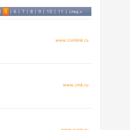
|
5
|
6
|
7
|
8
|
9
|
10
|
11
|
след.»
www.comlink.ru
www.cmk.ru
www.rcom.ru