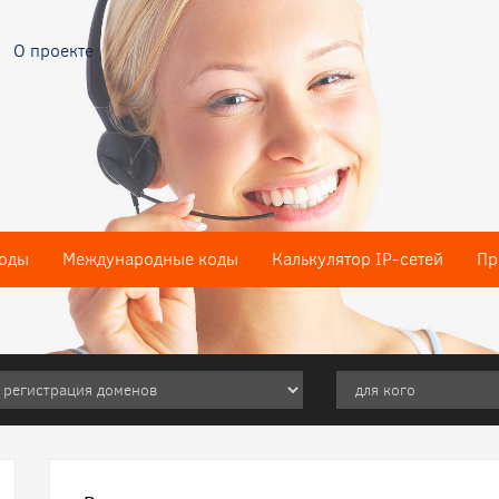
О проекте
оды
Международные коды
Калькулятор IP-сетей
Пр