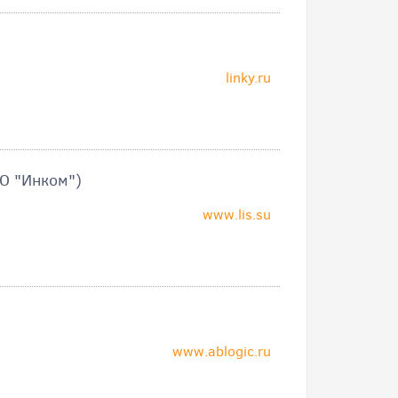
linky.ru
О "Инком")
www.lis.su
www.ablogic.ru