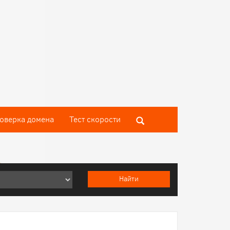
оверка домена
Тест скороcти