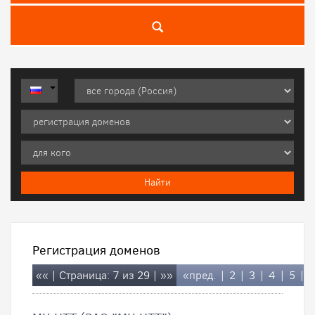
Регистрация доменов
««
| Страница: 7 из 29 |
»»
«пред.
|
2
|
3
|
4
|
5
|
6