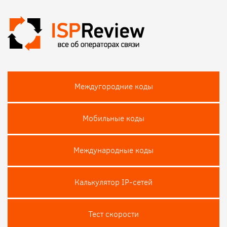
Междугородние коды
Мобильные коды
Международные коды
Калькулятор IP-сетей
Тест скороcти