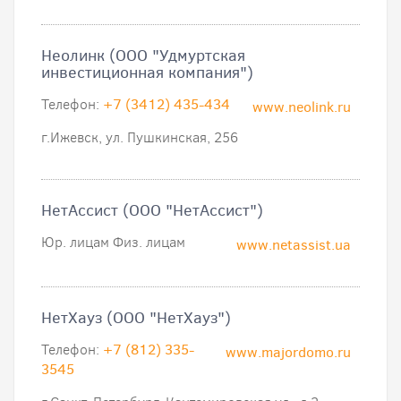
Неолинк (ООО "Удмуртская
инвестиционная компания")
Телефон:
+7 (3412) 435-434
www.neolink.ru
г.Ижевск, ул. Пушкинская, 256
НетАссист (ООО "НетАссист")
Юр. лицам Физ. лицам
www.netassist.ua
НетХауз (ООО "НетХауз")
Телефон:
+7 (812) 335-
www.majordomo.ru
3545