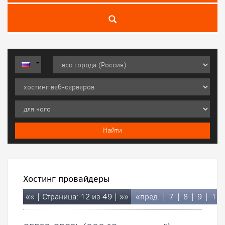
Хостинг провайдеры
««
| Страница: 12 из 49 |
»»
«пред.
|
7
|
8
|
9
|
10