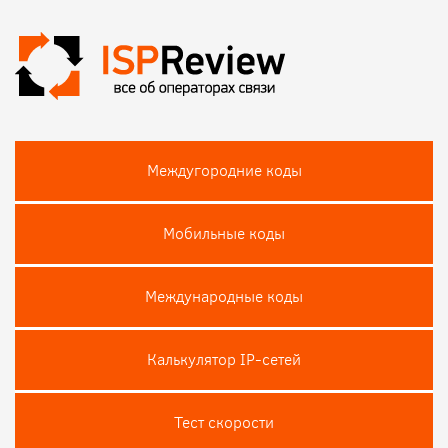
Междугородние коды
Мобильные коды
Международные коды
Калькулятор IP-сетей
Тест скороcти