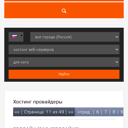
Хостинг провайдеры
««
| Страница: 11 из 49 |
»»
«пред.
|
6
|
7
|
8
|
9
|