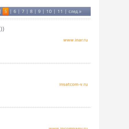
|
5
|
6
|
7
|
8
|
9
|
10
|
11
|
след.»
))
www.inar.ru
insatcom-v.ru
www.incompany.ru