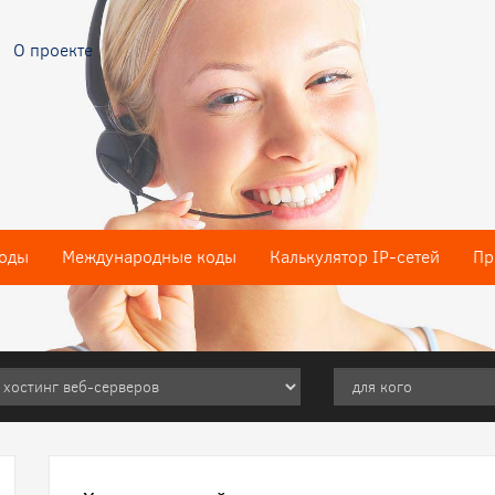
О проекте
оды
Международные коды
Калькулятор IP-сетей
Пр