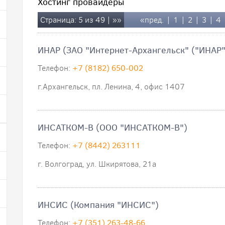
Хостинг провайдеры
Страница: 5 из 49 |
»»
«пред.
|
1
|
2
|
3
|
4
ИНАР (ЗАО "Интернет-Архангельск" ("ИНАР"
Телефон:
+7 (8182) 650-002
г.Архангельск, пл. Ленина, 4, офис 1407
ИНСАТКОМ-В (ООО "ИНСАТКОМ-В")
Телефон:
+7 (8442) 263111
г. Волгоград, ул. Шкирятова, 21а
ИНСИС (Компания "ИНСИС")
Телефон:
+7 (351) 263-48-66