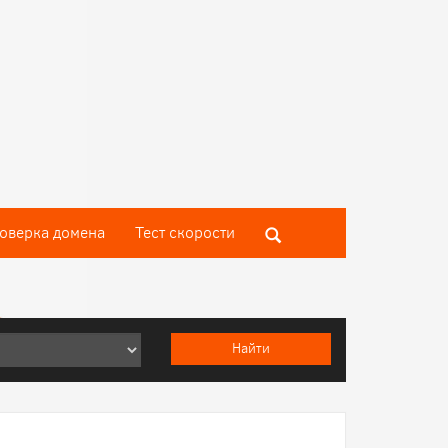
оверка домена
Тест скороcти