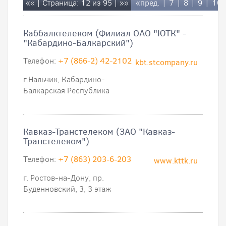
««
| Страница: 12 из 95 |
»»
«пред.
|
7
|
8
|
9
|
10
Каббалктелеком (Филиал ОАО "ЮТК" -
"Кабардино-Балкарский")
Телефон:
+7 (866-2) 42-2102
kbt.stcompany.ru
г.Нальчик, Кабардино-
Балкарская Республика
Кавказ-Транстелеком (ЗАО "Кавказ-
Транстелеком")
Телефон:
+7 (863) 203-6-203
www.kttk.ru
г. Ростов-на-Дону, пр.
Буденновский, 3, 3 этаж