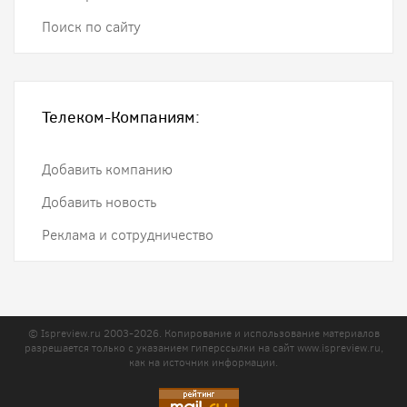
Поиск по сайту
Телеком-Компаниям:
Добавить компанию
Добавить новость
Реклама и сотрудничество
© Ispreview.ru 2003-2026. Копирование и использование материалов
разрешается только с указанием гиперссылки на сайт
www.ispreview.ru
,
как на источник информации.