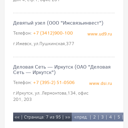
Девятый узел (ООО "Ижсвязьинвест")
Телефон:
+7 (3412)900-100
www.ud9.ru
г.Ижевск, ул.Пушкинская,377
Деловая Cеть — Иркутск (ОАО "Деловая
Cеть — Иркутск")
Телефон:
+7 (395-2) 51-0506
www.dsi.ru
г.Иркутск, ул. Лермонтова,134, офис
201, 203
««
| Страница: 7 из 95 |
»»
«пред.
|
2
|
3
|
4
|
5
|
6