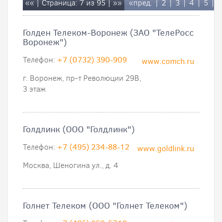
««
| Страница: 7 из 95 |
»»
«пред.
|
2
|
3
|
4
|
5
|
6
Голден Телеком-Воронеж (ЗАО "ТелеРосс
Воронеж")
Телефон:
+7 (0732) 390-909
www.comch.ru
г. Воронеж, пр-т Революции 29В,
3 этаж
Голдлинк (ООО "Голдлинк")
Телефон:
+7 (495) 234-88-12
www.goldlink.ru
Москва, Шеногина ул., д. 4
Голнет Телеком (ООО "Голнет Телеком")