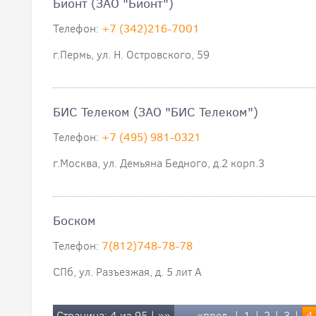
Бионт (ЗАО "Бионт")
Телефон:
+7 (342)216-7001
г.Пермь, ул. Н. Островского, 59
БИС Телеком (ЗАО "БИС Телеком")
Телефон:
+7 (495) 981-0321
г.Москва, ул. Демьяна Бедного, д.2 корп.3
Боском
Телефон:
7(812)748-78-78
СПб, ул. Разъезжая, д. 5 лит А
Страница: 4 из 95 |
»»
«пред.
|
1
|
2
|
3
|
4