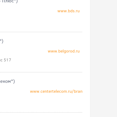
- Плюс")
www.bds.ru
")
www.belgorod.ru
ис 517
леком")
www.centertelecom.ru/branches/belgorod/def