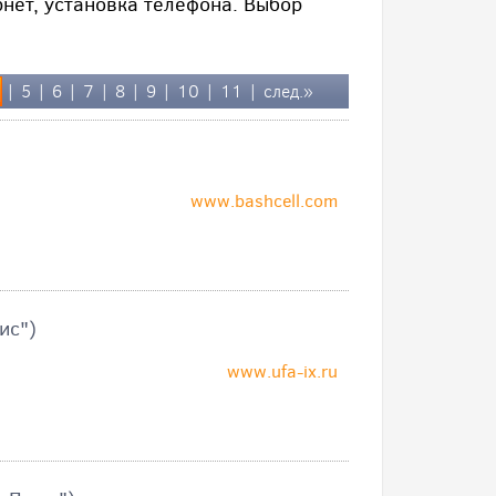
нет, установка телефона. Выбор
|
5
|
6
|
7
|
8
|
9
|
10
|
11
|
след.»
www.bashcell.com
ис")
www.ufa-ix.ru