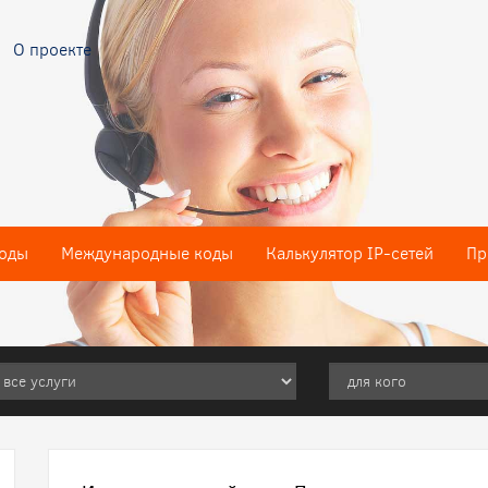
О проекте
оды
Международные коды
Калькулятор IP-сетей
Пр