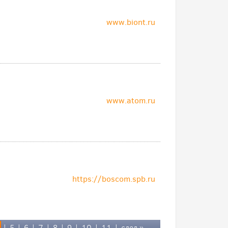
www.biont.ru
www.atom.ru
https://boscom.spb.ru
|
5
|
6
|
7
|
8
|
9
|
10
|
11
|
след.»