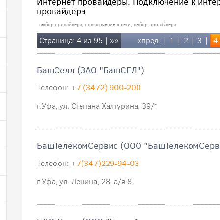
Интернет провайдеры. Подключение к интер
провайдера
выбор провайдера, подключение к сети, выбор провайдера
Страница: 4 из 95 |
»»
«пред.
|
1
|
2
|
3
|
4
БашСелл (ЗАО "БашСЕЛ")
Телефон:
+7 (3472) 900-200
г.Уфа, ул. Степана Халтурина, 39/1
БашТелекомСервис (ООО "БашТелекомСерв
Телефон:
+7(347)229-94-03
г.Уфа, ул. Ленина, 28, а/я 8