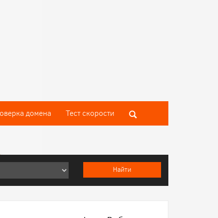
оверка домена
Тест скороcти