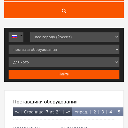
Поставщики оборудования
««
| Страница: 7 из 21 |
»»
«пред.
|
2
|
3
|
4
|
5
|