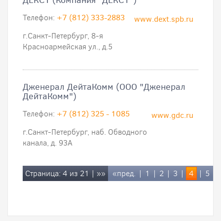
ДЕКСТ (Компания "ДЕКСТ")
Телефон:
+7 (812) 333-2883
www.dext.spb.ru
г.Санкт-Петербург, 8-я
Красноармейская ул., д.5
Дженерал ДейтаКомм (ООО "Дженерал
ДейтаКомм")
Телефон:
+7 (812) 325 - 1085
www.gdc.ru
г.Санкт-Петербург, наб. Обводного
канала, д. 93А
Страница: 4 из 21 |
»»
«пред.
|
1
|
2
|
3
|
4
|
5
|