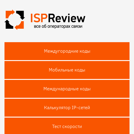
Междугородние коды
Мобильные коды
Международные коды
Калькулятор IP-сетей
Тест скороcти