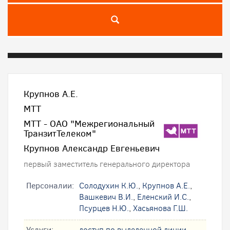
Крупнов А.Е.
МТТ
МТТ - ОАО "Межрегиональный
ТранзитТелеком"
Крупнов Александр Евгеньевич
первый заместитель генерального директора
Персоналии:
Солодухин К.Ю.
,
Крупнов А.Е.
,
Вашкевич В.И.
,
Еленский И.С.
,
Псурцев Н.Ю.
,
Хасьянова Г.Ш.
Услуги:
доступ по выделенной линии