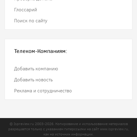
Глоссарий
Поиск по сайту
Телеком-Компаниям:
Добавить компанию
Добавить новость
Реклама и сотрудничество
© Ispreview.ru 2003-2026. Копирование и использование материалов
разрешается только с указанием гиперссылки на сайт
www.ispreview.ru
,
как на источник информации.