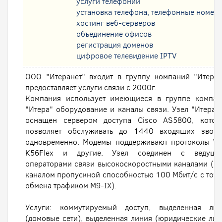
услуги телефонии
установка телефона, телефонные номер
хостинг веб-серверов
oбъединение офисов
регистрация доменов
цифровое телевидение IPTV
ООО "Итеранет" входит в группу компаний "Итера
предоставляет услуги связи с 2000г.
Компания использует имеющиеся в группе компан
"Итера" оборудование и каналы связи. Узел "Итеран
оснащен сервером доступа Cisco AS5800, котор
позволяет обслуживать до 1440 входящих звонк
одновременно. Модемы поддерживают протоколы V.
K56Flex и другие. Узел соединен с ведущи
операторами связи высокоскоростными каналами (в т
каналом пропускной способностью 100 Мбит/с с точ
обмена трафиком М9-IX).
Услуги: коммутируемый доступ, выделенная лин
(домовые сети), выделенная линия (юридические лиц