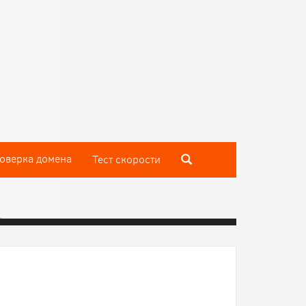
оверка домена
Тест скороcти