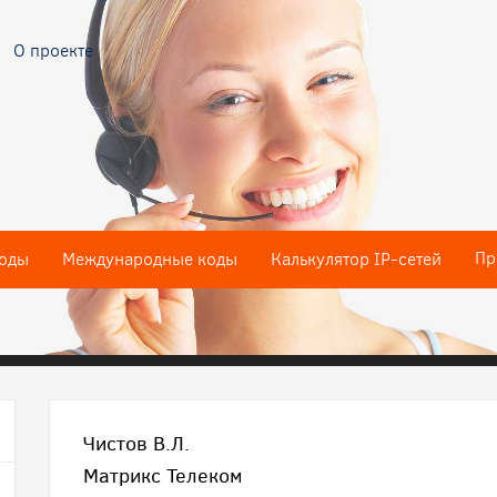
О проекте
Пр
оды
Международные коды
Калькулятор IP-сетей
Чистов В.Л.
Матрикс Телеком