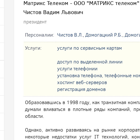
Матрикс Телеком - ООО "МАТРИКС телеком"
Чистов Вадим Львович
президент
Персоналии:
Чистов В.Л.
,
Домогацкий Р.Б.
,
Домога
Услуги:
услуги по сервисным картам
доступ по выделенной линии
услуги телефонии
установка телефона, телефонные но
хостинг веб-серверов
регистрация доменов
Образовавшись в 1998 году, как транзитная компа
думали вливаться в плотные ряды компаний, п
области.
Однако, активно развиваясь на рынке корпора
некоторые недостатки услуг IT технологий, ко