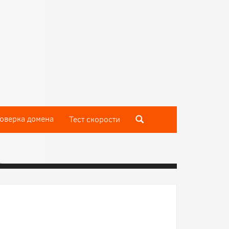
оверка домена
Тест скороcти