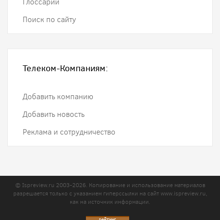
Глоссарий
Поиск по сайту
Телеком-Компаниям:
Добавить компанию
Добавить новость
Реклама и сотрудничество
© Ispreview.ru 2003-2026. Копирование и использование материалов
разрешается только с указанием гиперссылки на сайт
www.ispreview.ru
,
как на источник информации.