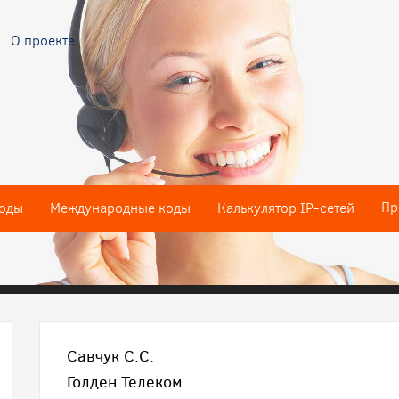
О проекте
Пр
оды
Международные коды
Калькулятор IP-сетей
Савчук С.С.
Голден Телеком