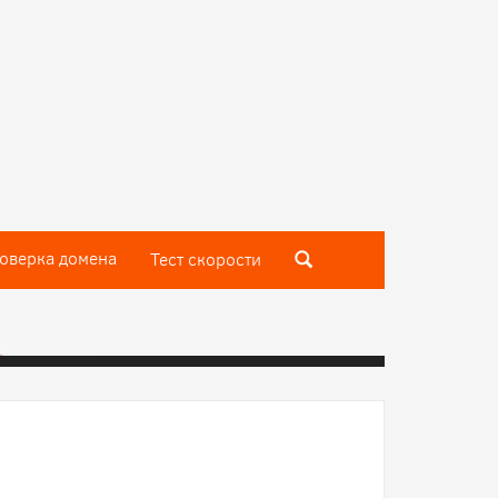
оверка домена
Тест скороcти