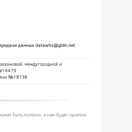
передачи данных datawhs@gldn.net
тризоновой, междугородной и
 №14479
связи №18738
 может быть полезно, а нам будет приятно.