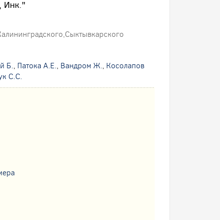
 Инк."
 Калининградского,Сыктывкарского
й Б.
,
Патока А.Е.
,
Вандром Ж.
,
Косолапов
ук С.С.
мера