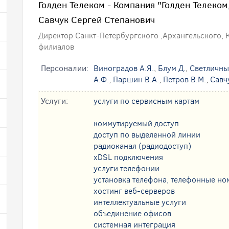
Голден Телеком - Компания "Голден Телеком,
Савчук Сергей Степанович
Директор Санкт-Петербургского ,Архангельского,
филиалов
Персоналии:
Виноградов А.Я.
,
Блум Д.
,
Светличны
А.Ф.
,
Паршин В.А.
,
Петров В.М.
,
Савч
Услуги:
услуги по сервисным картам
коммутируемый доступ
доступ по выделенной линии
радиоканал (радиодоступ)
xDSL подключения
услуги телефонии
установка телефона, телефонные но
хостинг веб-серверов
интеллектуальные услуги
oбъединение офисов
системная интеграция