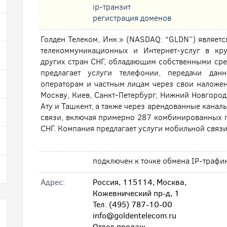
ip-транзит
регистрация доменов
Голден Телеком, Инк.» (NASDAQ: “GLDN”) являет
телекоммуникационных и Интернет-услуг в кр
других стран СНГ, обладающим собственными сре
предлагает услуги телефонии, передачи дан
операторам и частным лицам через свои наложен
Москву, Киев, Санкт-Петербург, Нижний Новгород
Ату и Ташкент, а также через арендованные канал
связи, включая примерно 287 комбинированных пу
СНГ. Компания предлагает услуги мобильной связи
подключен к точке обмена IP-трафи
Адрес:
Россия, 115114, Москва,
Кожевнический пр-д, 1
Тел. (495) 787-10-00
info@goldentelecom.ru
Отдел продаж