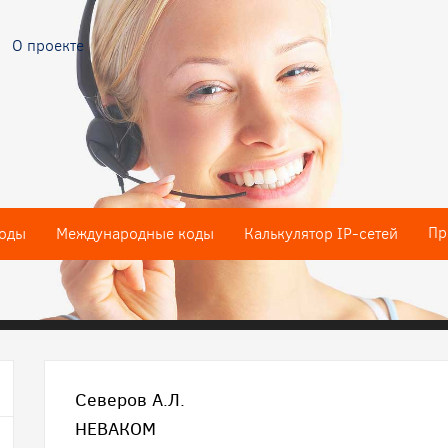
О проекте
Пр
оды
Международные коды
Калькулятор IP-сетей
Северов А.Л.
НЕВАКОМ