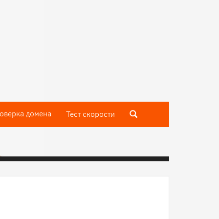
оверка домена
Тест скороcти