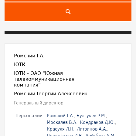
Ромский Г.А.
ЮТК
ЮТК - ОАО "Южная
телекоммуникационная
компания"
Ромский Георгий Алексеевич
Генеральный директор
Персоналии:
Ромский Г.А.
,
Булгучев Р.М.
,
Москалев В.А.
,
Кондраков Д.Ю.
,
Красуля Л.Н.
,
Литвинов А.А.
,
Прокофьева И.В.
,
Ройтблат А.М.
,