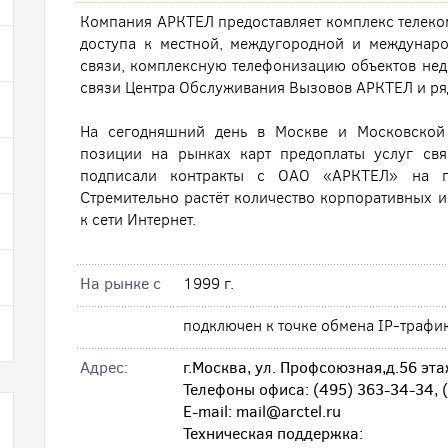
Компания АРКТЕЛ предоставляет комплекс телеком
доступа к местной, междугородной и междунар
связи, комплексную телефонизацию объектов нед
связи Центра Обслуживания Вызовов АРКТЕЛ и ряд
На сегодняшний день в Москве и Московской
позиции на рынках карт предоплаты услуг св
подписали контракты с ОАО «АРКТЕЛ» на пр
Стремительно растёт количество корпоративных 
к сети Интернет.
На рынке с
1999 г.
подключен к точке обмена IP-трафи
Адрес:
г.Москва, ул. Профсоюзная,д.56 эта
Телефоны офиса: (495) 363-34-34, 
E-mail: mail@arctel.ru
Техническая поддержка: