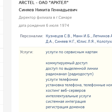
ARCTEL - ОАО "АРКТЕЛ"
Синяев Никита Геннадьевич
Директор филиала в г.Самаре
дата рождения 6 июля 1974
Персоналии:
Кузнецов С.В.
,
Манн И.Б.
,
Летников А
Д.А.
,
Синяев Н.Г.
,
Юлис Л.Я.
,
Колотух
Услуги:
услуги по сервисным картам
коммутируемый доступ
доступ по выделенной линии
радиоканал (радиодоступ)
услуги телефонии
установка телефона, телефонные но
хостинг веб-серверов
интеллектуальные услуги
системная интеграция
регистрация доменов