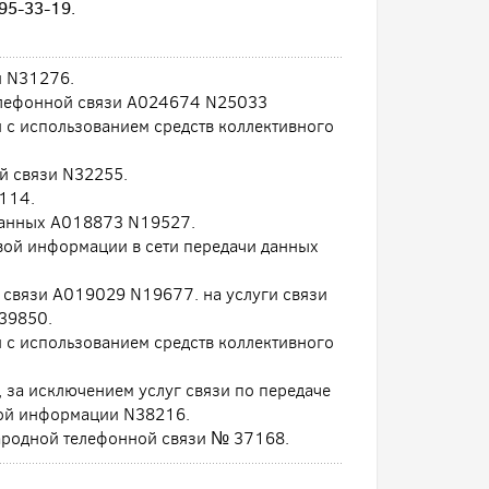
95-33-19.
и N31276.
телефонной связи А024674 N25033
и с использованием средств коллективного
й связи N32255.
2114.
 данных А018873 N19527.
овой информации в сети передачи данных
в связи А019029 N19677. на услуги связи
39850.
и с использованием средств коллективного
, за исключением услуг связи по передаче
вой информации N38216.
ародной телефонной связи № 37168.