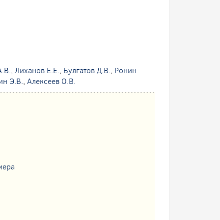
.В.
,
Лиханов Е.Е.
,
Булгатов Д.В.
,
Ронин
ин Э.В.
,
Алексеев О.В.
мера