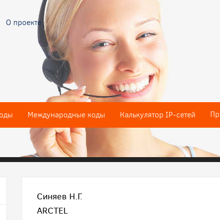
О проекте
Пр
оды
Международные коды
Калькулятор IP-сетей
Синяев Н.Г.
ARCTEL