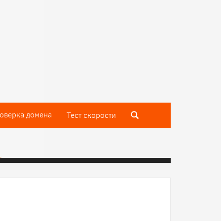
оверка домена
Тест скороcти