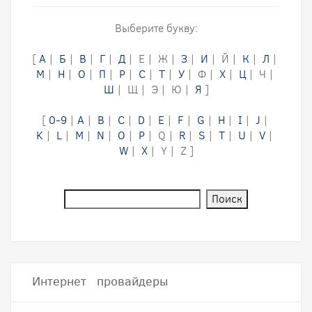
Выберите букву:
[
А
|
Б
|
В
|
Г
|
Д
| Е | Ж |
З
|
И
| Й |
К
|
Л
|
М
|
Н
|
О
|
П
|
Р
|
С
|
Т
|
У
| Ф |
Х
|
Ц
| Ч |
Ш
| Щ | Э | Ю |
Я
]
[
0-9
|
A
|
B
|
C
|
D
|
E
|
F
|
G
|
H
|
I
|
J
|
K
|
L
|
M
|
N
|
O
|
P
| Q |
R
|
S
|
T
|
U
|
V
|
W
|
X
| Y | Z ]
Интернет провайдеры