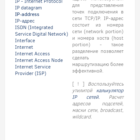
IP - Internet Protocol
для представления
IP datagram
точек подключения в
IP-address
сети TCP/IP. IP-адрес
IP-адрес
состоит из номера
ISDN (Integrated
сети (network portion)
Service Digital Network)
и номера хоста (host
Interface
portion) - такое
Internet
разделение позволяет
Internet Access
сделать
Internet Access Node
маршрутизацию более
Internet Service
эффективной.
Provider (ISP)
[ ! ]
Воспользуйтесь
утилитой
калькулятор
IP cетей.
Расчет
адресов подсетей,
маски сети, broadcast,
wildcard.