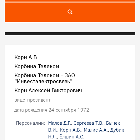
Корн А.В.
Корбина Телеком
Корбина Телеком - ЗАО
"Инвестэлектросвязь"
Корн Алексей Викторович
вице-президент
дата рождения 24 сентября 1972
Персоналии:
Малов Д.Г.
,
Сергеева Т.В.
,
Бычек
В.И.
,
Корн А.В.
,
Малис А.А.
,
Дубик
Н.Л.
,
Ёлшин А.С.