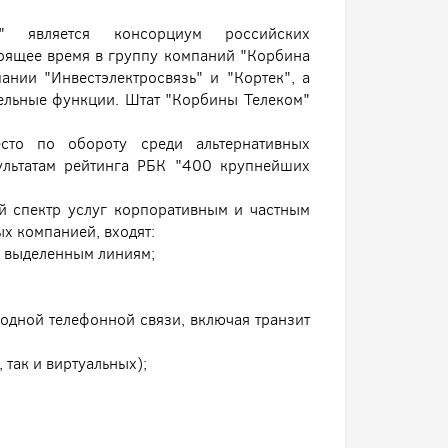
" является консорциум российских
тоящее время в группу компаний "Корбина
ании "Инвестэлектросвязь" и "Кортек", а
ельные функции. Штат "Корбины Телеком"
сто по обороту среди альтернативных
зультатам рейтинга РБК "400 крупнейших
й спектр услуг корпоративным и частным
ых компанией, входят:
и выделенным линиям;
одной телефонной связи, включая транзит
 так и виртуальных);