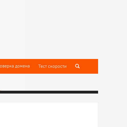
оверка домена
Тест скороcти