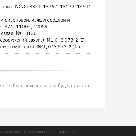
данных: №№ 23323, 18757, 18172, 14931,
внутризоновой, междугородной и
20371, 11005, 12059
в связи: № 18136
 сооружений связи: ФМЦ 013 973-2 (I)
ооружений связи: ФМЦ 013 973-2 (II)
 может быть полезно, а нам будет приятно.
ww.ispreview.ru
, как на источник информации.