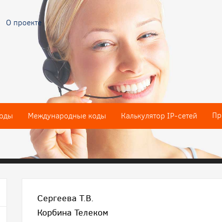
О проекте
Пр
оды
Международные коды
Калькулятор IP-сетей
Сергеева Т.В.
Корбина Телеком