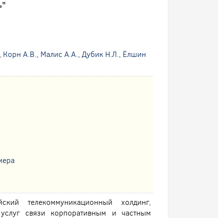
ь"
,
Корн А.В.
,
Малис А.А.
,
Дубик Н.Л.
,
Ёлшин
мера
ский телекоммуникационный холдинг,
услуг связи корпоративным и частным