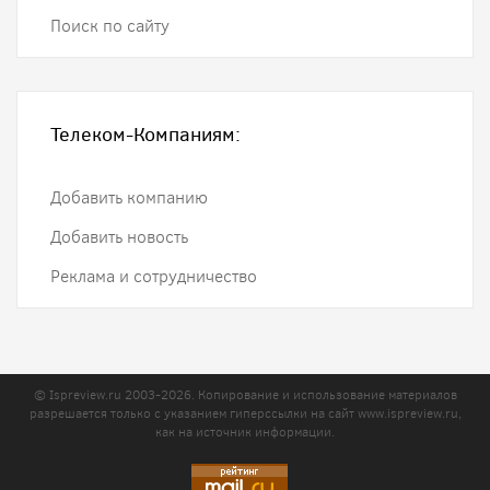
Поиск по сайту
Телеком-Компаниям:
Добавить компанию
Добавить новость
Реклама и сотрудничество
© Ispreview.ru 2003-2026. Копирование и использование материалов
разрешается только с указанием гиперссылки на сайт
www.ispreview.ru
,
как на источник информации.