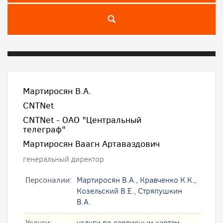
Мартиросян В.А.
CNTNet
CNTNet - ОАО "Центральный
телеграф"
Мартиросян Ваагн Артаваздович
генеральный директор
Персоналии:
Мартиросян В.А.
,
Кравченко К.К.
,
Козельский В.Е.
,
Стряпушкин
В.А.
Услуги:
услуги по сервисным картам