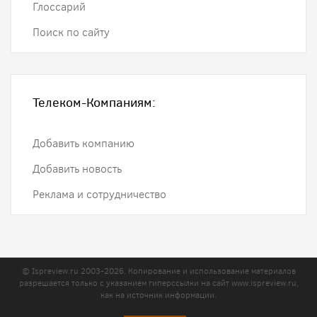
Глоссарий
Поиск по сайту
Телеком-Компаниям:
Добавить компанию
Добавить новость
Реклама и сотрудничество
© Ispreview.ru 2003-2026. Копирование и использование материалов
разрешается только с указанием гиперссылки на сайт
www.ispreview.ru
,
как на источник информации.