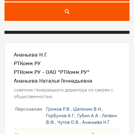
Ананьева Н.Г.
РТКомм.РУ
РТКомм.РУ - ОАО "РТКомм.РУ"
Ананьева Наталья Геннадьевна
советник генерального директора по связям с
общественностью
Персоналии:
Громов Р.В.
,
Щетинин В.Н.
,
Горбунов А.Г.
,
Губин А.А.
,
Литвин
В.Ф.
,
Чутов О.В.
,
Ананьева Н.Г.