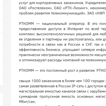
услуг для корпоративных заказчиков. Учредителя
ОАО «Ростелеком», ОАО «РТК-Лизинг», некоммер
проблем развития телекоммуникаций», ЗАО «КФП
РТКОММ — национальный оператор. В это поня
предоставление доступа в Интернет по всей те
комплекс высокотехнологичных решений для люб
ее отделения и партнеры ни располагались, или
потребности в связи как в России и СНГ, так и
эффективность бизнеса, упрощают сетевую инфра
практически неограниченные возможности масшта
и оптимизируют расходы компаний на телекоммун
РТКОММ — это постоянный рост и развитие. РТКО
свыше 1000 заказчиков в более чем 100 городах
самая разветвленная в России IP-сеть с доступом 
магистральная емкостью каналов связи с зарубеж
суммарная пропускная емкость основных магис
Мбит/сек;