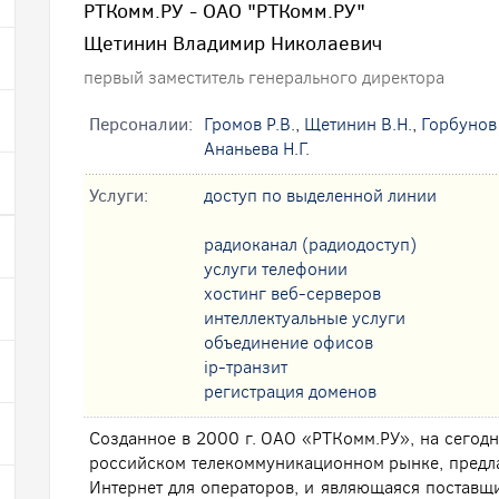
РТКомм.РУ - ОАО "РТКомм.РУ"
Щетинин Владимир Николаевич
первый заместитель генерального директора
Персоналии:
Громов Р.В.
,
Щетинин В.Н.
,
Горбунов 
Ананьева Н.Г.
Услуги:
доступ по выделенной линии
радиоканал (радиодоступ)
услуги телефонии
хостинг веб-серверов
интеллектуальные услуги
oбъединение офисов
ip-транзит
регистрация доменов
Созданное в 2000 г. ОАО «РТКомм.РУ», на сегодн
российском телекоммуникационном рынке, предла
Интернет для операторов, и являющаяся постав