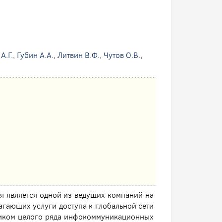
А.Г.
,
Губин А.А.
,
Литвин В.Ф.
,
Чутов О.В.
,
я является одной из ведущих компаний на
гающих услуги доступа к глобальной сети
щиком целого ряда инфокоммуникационных