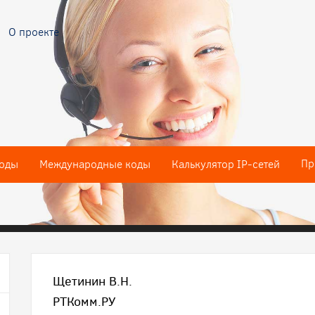
О проекте
Пр
оды
Международные коды
Калькулятор IP-сетей
Щетинин В.Н.
РТКомм.РУ