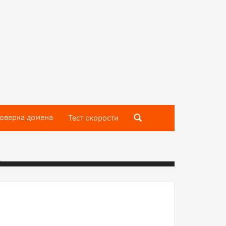
оверка домена
Тест скороcти