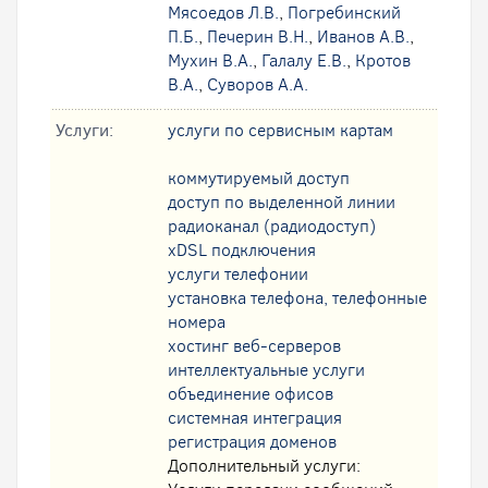
Мясоедов Л.В.
,
Погребинский
П.Б.
,
Печерин В.Н.
,
Иванов А.В.
,
Мухин В.А.
,
Галалу Е.В.
,
Кротов
В.А.
,
Суворов А.А.
Услуги:
услуги по сервисным картам
коммутируемый доступ
доступ по выделенной линии
радиоканал (радиодоступ)
xDSL подключения
услуги телефонии
установка телефона, телефонные
номера
хостинг веб-серверов
интеллектуальные услуги
oбъединение офисов
системная интеграция
регистрация доменов
Дополнительный услуги: