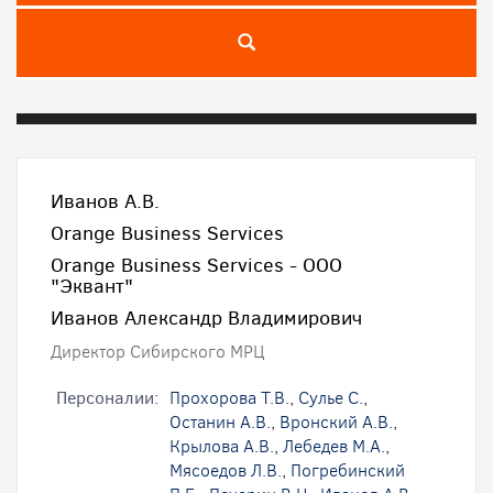
Иванов А.В.
Orange Business Services
Orange Business Services - ООО
"Эквант"
Иванов Александр Владимирович
Директор Сибирского МРЦ
Персоналии:
Прохорова Т.В.
,
Сулье С.
,
Останин А.В.
,
Вронский А.В.
,
Крылова А.В.
,
Лебедев М.А.
,
Мясоедов Л.В.
,
Погребинский