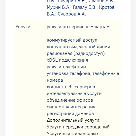
П.Б.
,
Печерин В.Н.
,
Иванов А.В.
,
Мухин В.А.
,
Галалу Е.В.
,
Кротов
В.А.
,
Суворов А.А.
Услуги:
услуги по сервисным картам
коммутируемый доступ
доступ по выделенной линии
радиоканал (радиодоступ)
xDSL подключения
услуги телефонии
установка телефона, телефонные
номера
хостинг веб-серверов
интеллектуальные услуги
oбъединение офисов
системная интеграция
регистрация доменов
Дополнительный услуги:
Услуги передачи сообщений
Услуги для финансовых