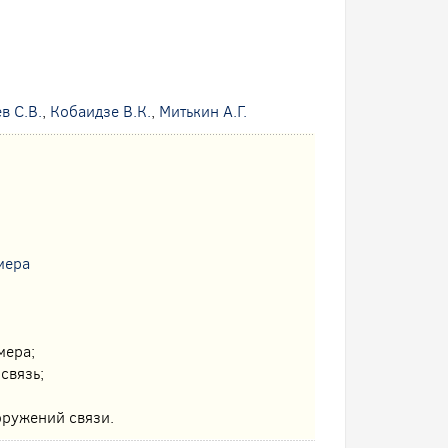
в С.В.
,
Кобаидзе В.К.
,
Митькин А.Г.
мера
мера;
связь;
оружений связи.