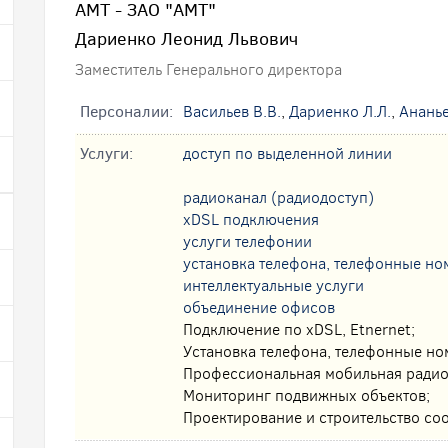
АМТ - ЗАО "АМТ"
Дариенко Леонид Львович
Заместитель Генерального директора
Персоналии:
Васильев В.В.
,
Дариенко Л.Л.
,
Ананье
Услуги:
доступ по выделенной линии
радиоканал (радиодоступ)
xDSL подключения
услуги телефонии
установка телефона, телефонные но
интеллектуальные услуги
oбъединение офисов
Подключение по xDSL, Etnernet;
Установка телефона, телефонные но
Профессиональная мобильная радио
Мониторинг подвижных объектов;
Проектирование и строительство со