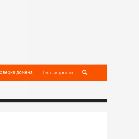
оверка домена
Тест скороcти