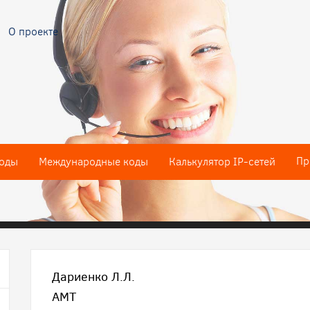
О проекте
Пр
оды
Международные коды
Калькулятор IP-сетей
Дариенко Л.Л.
АМТ