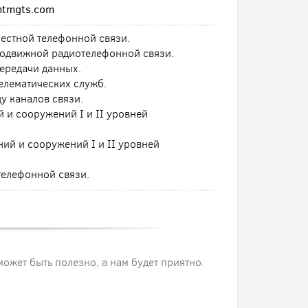
mtmgts.com
естной телефонной связи.
подвижной радиотелефонной связи.
ередачи данных.
елематических служб.
у каналов связи.
 и сооружений I и II уровней
ий и сооружений I и II уровней
телефонной связи.
 может быть полезно, а нам будет приятно.