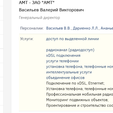
АМТ - ЗАО "АМТ"
Васильев Валерий Викторович
Генеральный директор
Персоналии:
Васильев В.В.
,
Дариенко Л.Л.
,
Ананье
Услуги:
доступ по выделенной линии
радиоканал (радиодоступ)
xDSL подключения
услуги телефонии
установка телефона, телефонные но
интеллектуальные услуги
oбъединение офисов
Подключение по xDSL, Etnernet;
Установка телефона, телефонные но
Профессиональная мобильная радио
Мониторинг подвижных объектов;
Проектирование и строительство со