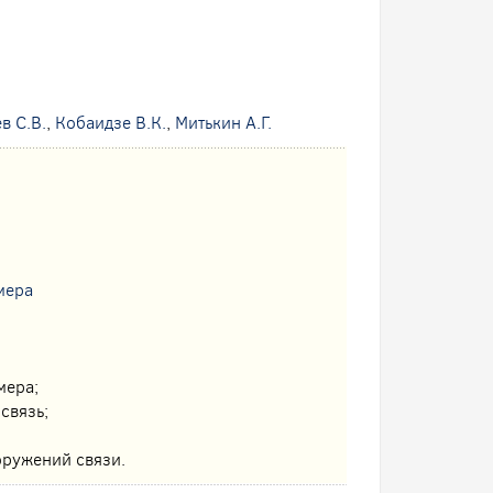
в С.В.
,
Кобаидзе В.К.
,
Митькин А.Г.
мера
мера;
связь;
оружений связи.