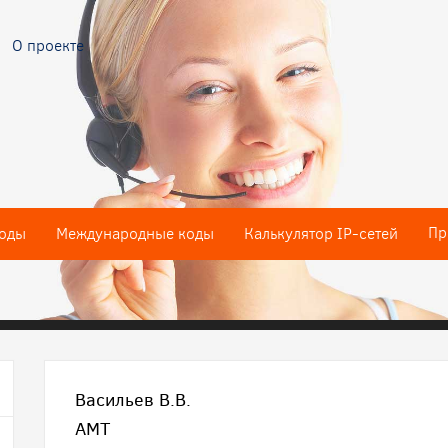
О проекте
Пр
оды
Международные коды
Калькулятор IP-сетей
Васильев В.В.
АМТ