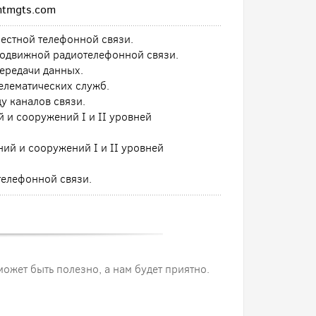
mtmgts.com
естной телефонной связи.
подвижной радиотелефонной связи.
ередачи данных.
елематических служб.
у каналов связи.
 и сооружений I и II уровней
ий и сооружений I и II уровней
телефонной связи.
 может быть полезно, а нам будет приятно.