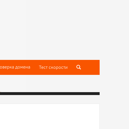
оверка домена
Тест скороcти