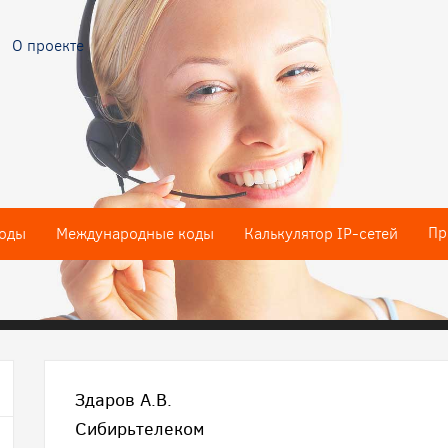
О проекте
Пр
оды
Международные коды
Калькулятор IP-сетей
Здаров А.В.
Сибирьтелеком