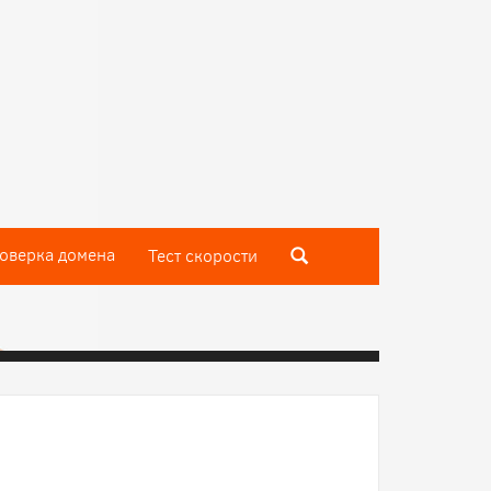
оверка домена
Тест скороcти