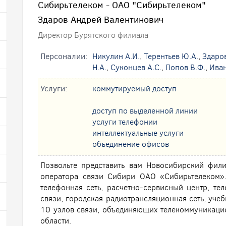
Сибирьтелеком - ОАО "Сибирьтелеком"
Здаров Андрей Валентинович
Директор Бурятского филиала
Персоналии:
Никулин А.И.
,
Терентьев Ю.А.
,
Здаров
Н.А.
,
Суконцев А.С.
,
Попов В.Ф.
,
Иван
Услуги:
коммутируемый доступ
доступ по выделенной линии
услуги телефонии
интеллектуальные услуги
oбъединение офисов
Позвольте представить вам Новосибирский фил
оператора связи Сибири ОАО «Сибирьтелеком».
телефонная сеть, расчетно-сервисный центр, те
связи, городская радиотрансляционная сеть, учеб
10 узлов связи, объединяющих телекоммуникаци
области.