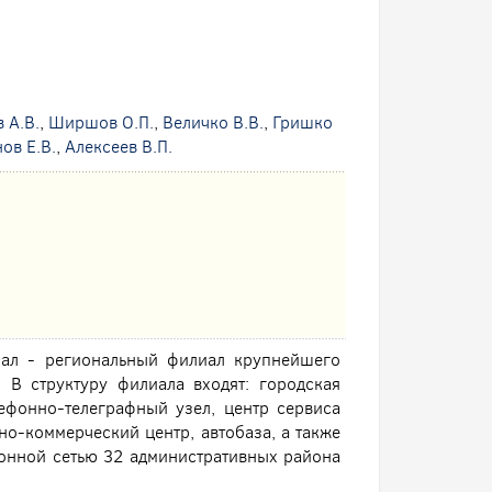
 А.В.
,
Ширшов О.П.
,
Величко В.В.
,
Гришко
ов Е.В.
,
Алексеев В.П.
иал - региональный филиал крупнейшего
 В структуру филиала входят: городская
лефонно-телеграфный узел, центр сервиса
но-коммерческий центр, автобаза, а также
онной сетью 32 административных района